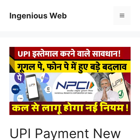
Skip
to
Ingenious Web
Menu
content
UPI Payment New