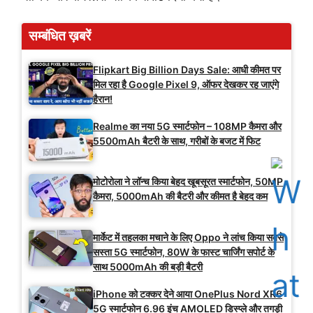
सम्बंधित ख़बरें
Flipkart Big Billion Days Sale: आधी कीमत पर
मिल रहा है Google Pixel 9, ऑफर देखकर रह जाएंगे
हैरान!
Realme का नया 5G स्मार्टफोन – 108MP कैमरा और
5500mAh बैटरी के साथ, गरीबों के बजट में फिट
मोटोरोला ने लॉन्च किया बेहद खूबसूरत स्मार्टफोन, 50MP
कैमरा, 5000mAh की बैटरी और कीमत है बेहद कम
मार्केट में तहलका मचाने के लिए Oppo ने लांच किया सबसे
सस्ता 5G स्मार्टफोन, 80W के फास्ट चार्जिंग सपोर्ट के
साथ 5000mAh की बड़ी बैटरी
iPhone को टक्कर देने आया OnePlus Nord XR6
5G स्मार्टफोन 6.96 इंच AMOLED डिस्प्ले और तगड़ी