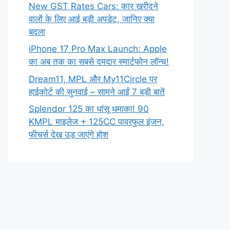
New GST Rates Cars: कार खरीदने
वालों के लिए आई बड़ी अपडेट, जानिए क्या
बदला
iPhone 17 Pro Max Launch: Apple
का अब तक का सबसे दमदार स्मार्टफोन लॉन्च!
Dream11, MPL और My11Circle पर
हाईकोर्ट की सुनवाई – सामने आईं 7 बड़ी बातें
Splendor 125 का धांसू धमाका! 90
KMPL माइलेज + 125CC पावरफुल इंजन,
फीचर्स देख उड़ जाएंगे होश