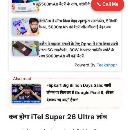
5500mAh बैटरी के साथ, गरीबों के बजट में फिट
📞 Call Me
मोटोरोला ने लॉन्च किया बेहद खूबसूरत स्मार्टफोन, 50MP
कैमरा, 5000mAh की बैटरी और कीमत है बेहद कम
मार्केट में तहलका मचाने के लिए Oppo ने लांच किया सबसे
सस्ता 5G स्मार्टफोन, 80W के फास्ट चार्जिंग सपोर्ट के
साथ 5000mAh की बड़ी बैटरी
Powerd By
Teckshop⚡
Flipkart Big Billion Days Sale: आधी
कीमत पर मिल रहा है Google Pixel 9, ऑफर
देखकर रह जाएंगे हैरान!
कब होगा iTel Super 26 Ultra लांच