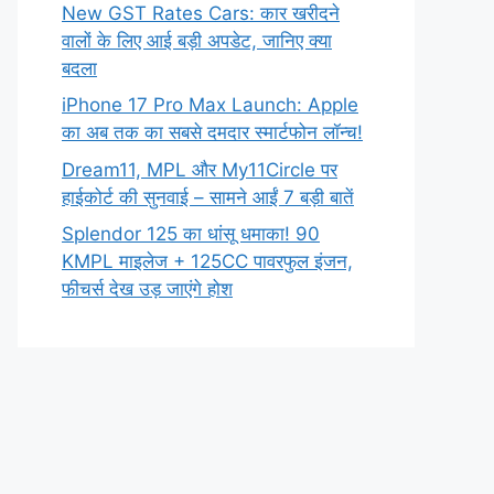
New GST Rates Cars: कार खरीदने
वालों के लिए आई बड़ी अपडेट, जानिए क्या
बदला
iPhone 17 Pro Max Launch: Apple
का अब तक का सबसे दमदार स्मार्टफोन लॉन्च!
Dream11, MPL और My11Circle पर
हाईकोर्ट की सुनवाई – सामने आईं 7 बड़ी बातें
Splendor 125 का धांसू धमाका! 90
KMPL माइलेज + 125CC पावरफुल इंजन,
फीचर्स देख उड़ जाएंगे होश